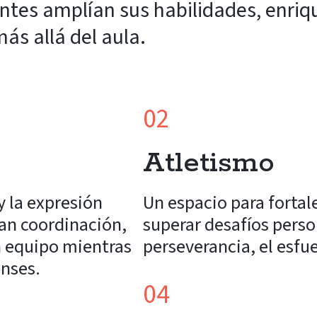
antes amplían sus habilidades, enriq
ás allá del aula.
02
Atletismo
y la expresión
Un espacio para fortal
lan coordinación,
superar desafíos person
n equipo mientras
perseverancia, el esfue
enses.
04