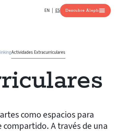
EN
ES
Descubre Áleph
inking
Actividades Extracurriculares
riculares
s artes como espacios para
aje compartido. A través de una