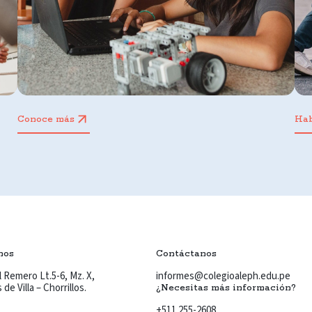
Conoce más
Ha
nos
Contáctanos
 Remero Lt.5-6, Mz. X,
informes@colegioaleph.edu.pe
de Villa – Chorrillos.
¿Necesitas más información?
+511 255-2608