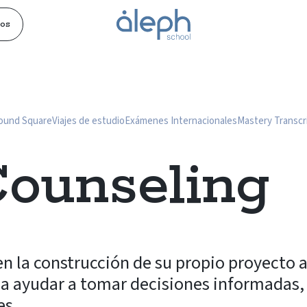
os
ound Square
Viajes de estudio
Exámenes Internacionales
Mastery Transcr
Counseling
 la construcción de su propio proyecto 
ca ayudar a tomar decisiones informadas, 
es.