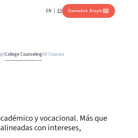
EN
ES
Descubre Áleph
ipt
College Counseling
AP Courses
académico y vocacional. Más que
alineadas con intereses,