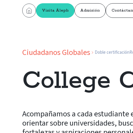
Visita Áleph
Admisión
Contáctan
Ciudadanos Globales
Doble certificación
R
College 
Acompañamos a cada estudiante en
orientar sobre universidades, bus
fortalezas y aspiraciones personal