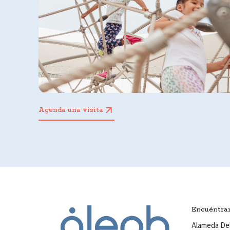
Agenda una visita
Encuéntra
Alameda Del