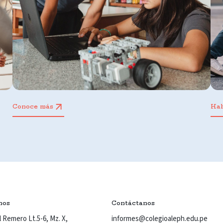
Conoce más
Ha
nos
Contáctanos
 Remero Lt.5-6, Mz. X,
informes@colegioaleph.edu.pe