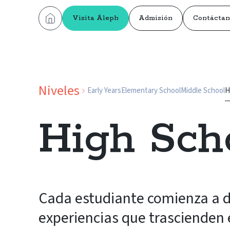
Visita Áleph
Admisión
Contáctan
Niveles
Early Years
Elementary School
Middle School
H
High Sch
Cada estudiante comienza a di
experiencias que trascienden e