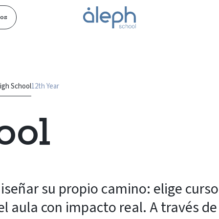
os
igh School
12th Year
ool
señar su propio camino: elige cursos
l aula con impacto real. A través de 